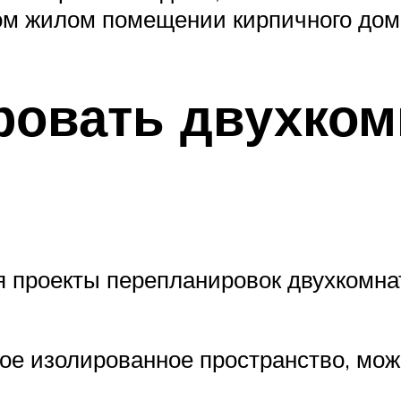
ном жилом помещении кирпичного дом
ровать двухко
проекты перепланировок двухкомна
е изолированное пространство, можн