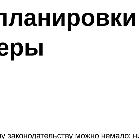
ланировки 
меры
у законодательству можно немало: н