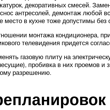
укатурок, декоративных смесей. Заме
 снос антресолей, демонтаж любой в
 место в кухне тоже допустимы без 
тношении монтажа кондиционера, при
икового телевидения придется согла
менять газовую плиту на электричес
 несущие), пробивка в них проемов и
ному разрешению.
репланировок