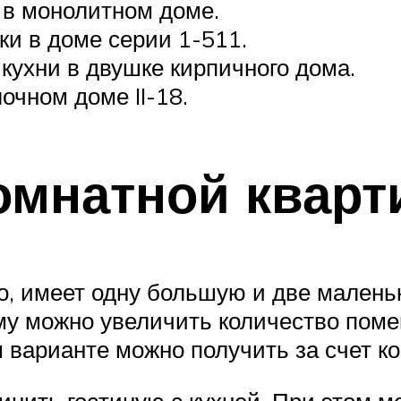
в монолитном доме.
ки в доме серии 1-511.
ухни в двушке кирпичного дома.
чном доме II-18.
омнатной квар
ло, имеет одну большую и две мален
у можно увеличить количество помещ
варианте можно получить за счет к
динить гостиную с кухней. При этом 