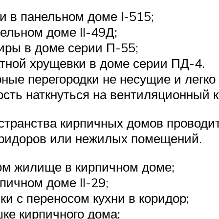
и в панельном доме I-515;
ельном доме II-49Д;
иры в доме серии П-55;
тной хрущевки в доме серии ПД-4.
ные перегородки не несущие и легк
ость наткнуться на вентиляционный к
остранства кирпичных домов провод
коридоров или нежилых помещений.
ом жилище в кирпичном доме;
пичном доме II-29;
ки с переносом кухни в коридор;
ке кирпичного дома;