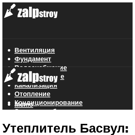
Вентиляция
Фундамент
Водоснабжение
Газоснабжение
Канализация
Отопление
Кондиционирование
Меню
Электроснабжение
Стройматериалы
Утеплитель Басвул: