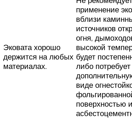
Не рекомендуе
применение эк
вблизи каминны
источников отк
огня, дымоходо
Эковата хорошо
высокой темпе
держится на любых
будет постепен
материалах.
либо потребует
дополнительну
виде огнестойко
фольгированно
поверхностью 
асбестоцементн