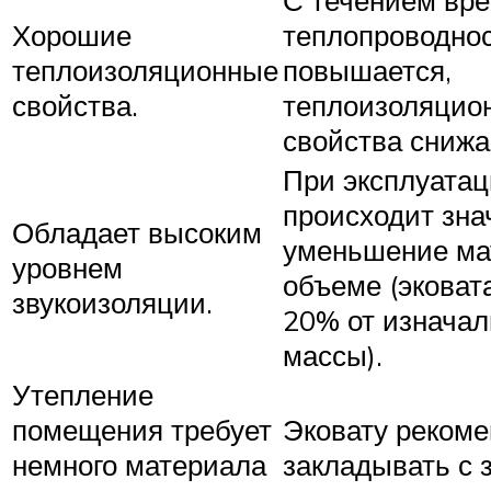
С течением вр
Хорошие
теплопроводно
теплоизоляционные
повышается,
свойства.
теплоизоляцио
свойства снижа
При эксплуата
происходит зна
Обладает высоким
уменьшение ма
уровнем
объеме (эковат
звукоизоляции.
20% от изнача
массы).
Утепление
помещения требует
Эковату рекоме
немного материала
закладывать с 