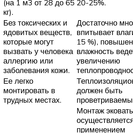
(на 1 м3 от 28 до 65
20-25%.
кг).
Без токсических и
Достаточно мно
ядовитых веществ,
впитывает влаги
которые могут
15 %), повыше
вызвать у человека
влажность веде
аллергию или
увеличению
заболевания кожи.
теплопроводнос
Ее легко
Теплоизоляцио
монтировать в
должен быть
трудных местах.
проветриваемы
Монтаж эковат
осуществляется
применением