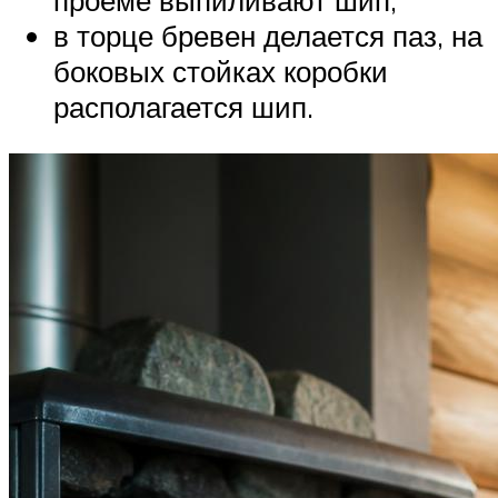
проеме выпиливают шип;
в торце бревен делается паз, на
боковых стойках коробки
располагается шип.