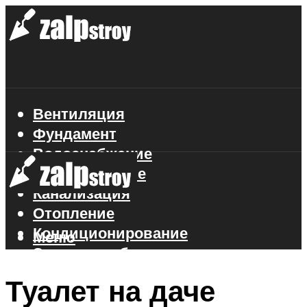
Вентиляция
Фундамент
Водоснабжение
Газоснабжение
Канализация
Отопление
Кондиционирование
Меню
Электроснабжение
Стройматериалы
Туалет на даче