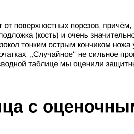
 от поверхностных порезов, причём, 
одложка (кость) и очень значительно
прокол тонким острым кончиком ножа
рчатках. „Случайное“ не сильное пр
сводной таблице мы оценили защитны
ица с оценочны