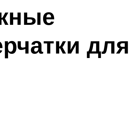
ужные
ерчатки для