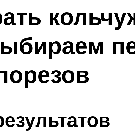
рать кольч
выбираем п
порезов
езультатов