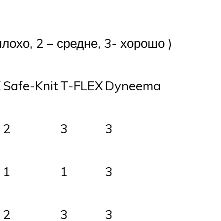
лохо, 2 – средне, 3- хорошо )
X
Safe-Knit
T-FLEX
Dyneema
2
3
3
1
1
3
2
3
3