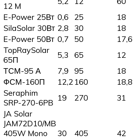
5,2
12
60
12 M
E-Power 25Вт
0,6
25
18
SilaSolar 30Вт
2,8
30
18
E-Power 50Вт
0,7
50
17,6
TopRaySolar
5,3
65
12
65П
ТСМ-95 А
7,9
95
18
ФСМ-160П
12,2
160
18,8
Seraphim
19
270
31
SRP-270-6PB
JA Solar
JAM72D10/MB
405W Mono
30
405
42