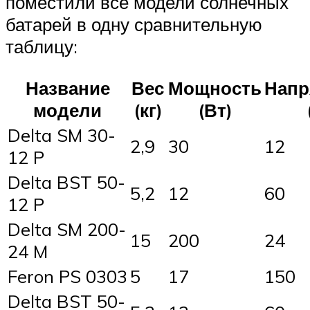
поместили все модели солнечных
батарей в одну сравнительную
таблицу:
Название
Вес
Мощность
Напр
модели
(кг)
(Вт)
Delta SM 30-
2,9
30
12
12 P
Delta BST 50-
5,2
12
60
12 P
Delta SM 200-
15
200
24
24 M
Feron PS 0303
5
17
150
Delta BST 50-