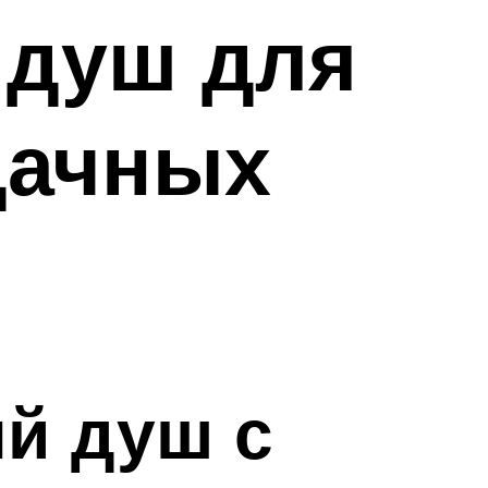
 душ для
дачных
ый душ с