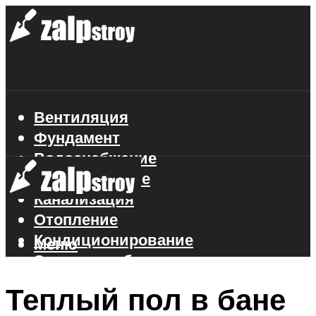
Вентиляция
Фундамент
Водоснабжение
Газоснабжение
Канализация
Отопление
Кондиционирование
Меню
Электроснабжение
Стройматериалы
Теплый пол в бане