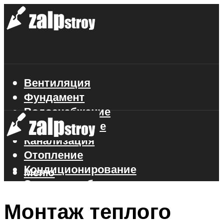
Вентиляция
Фундамент
Водоснабжение
Газоснабжение
Канализация
Отопление
Кондиционирование
Меню
Электроснабжение
Стройматериалы
Монтаж теплого