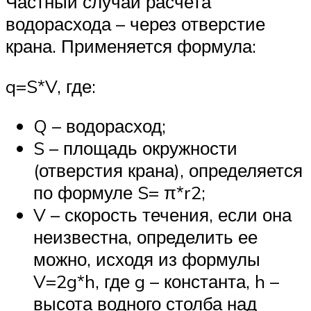
Частный случай расчета
водорасхода – через отверстие
крана. Применяется формула:
q=S*V, где:
Q – водорасход;
S – площадь окружности
(отверстия крана), определяется
по формуле S= π*r2;
V – скорость течения, если она
неизвестна, определить ее
можно, исходя из формулы
V=2g*h, где g – константа, h –
высота водного столба над