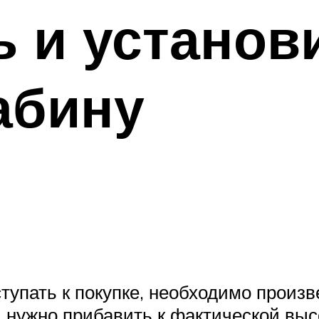
ь и установ
абину
ступать к покупке, необходимо произв
 нужно прибавить к фактической выс