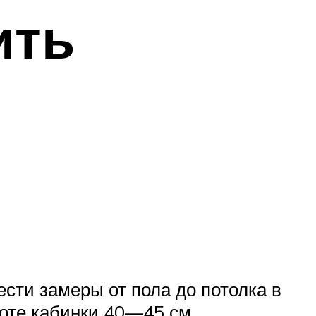
ить
ести замеры от пола до потолка в
оте кабинки 40—45 см.