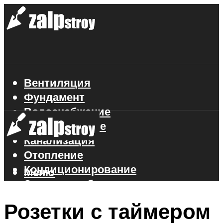
Вентиляция
Фундамент
Водоснабжение
Газоснабжение
Канализация
Отопление
Кондиционирование
Меню
Электроснабжение
Стройматериалы
Розетки с таймером