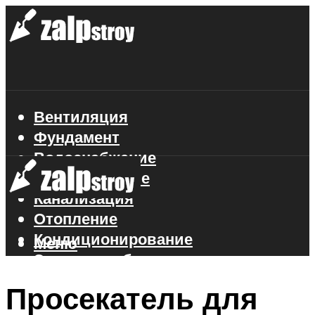
Вентиляция
Фундамент
Водоснабжение
Газоснабжение
Канализация
Отопление
Кондиционирование
Меню
Электроснабжение
Стройматериалы
Просекатель для