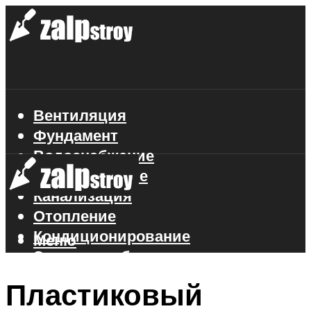
Вентиляция
Фундамент
Водоснабжение
Газоснабжение
Канализация
Отопление
Кондиционирование
Меню
Электроснабжение
Стройматериалы
Пластиковый