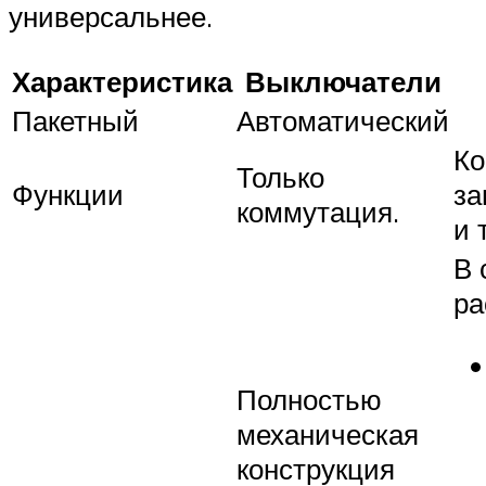
универсальнее.
Характеристика
Выключатели
Пакетный
Автоматический
Ко
Только
Функции
за
коммутация.
и 
В 
ра
Полностью
механическая
конструкция