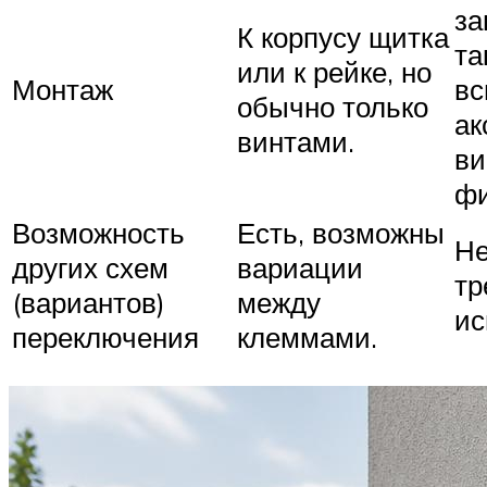
за
К корпусу щитка
та
или к рейке, но
Монтаж
вс
обычно только
ак
винтами.
ви
фи
Возможность
Есть, возможны
Не
других схем
вариации
тр
(вариантов)
между
ис
переключения
клеммами.