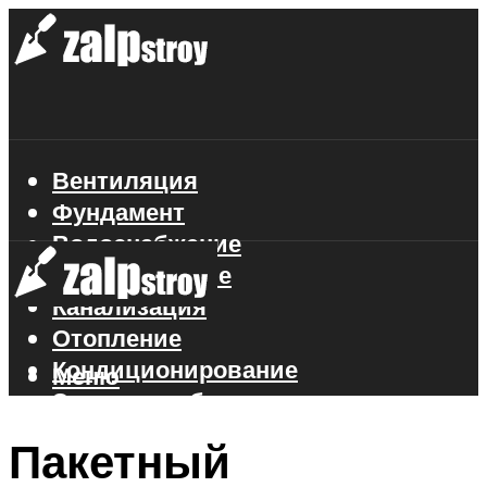
Вентиляция
Фундамент
Водоснабжение
Газоснабжение
Канализация
Отопление
Кондиционирование
Меню
Электроснабжение
Стройматериалы
Пакетный