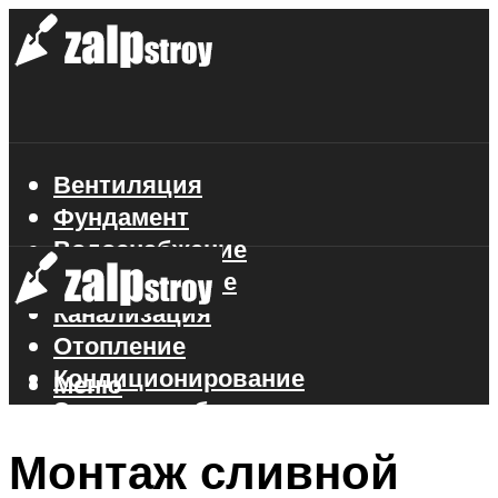
Вентиляция
Фундамент
Водоснабжение
Газоснабжение
Канализация
Отопление
Кондиционирование
Меню
Электроснабжение
Стройматериалы
Монтаж сливной