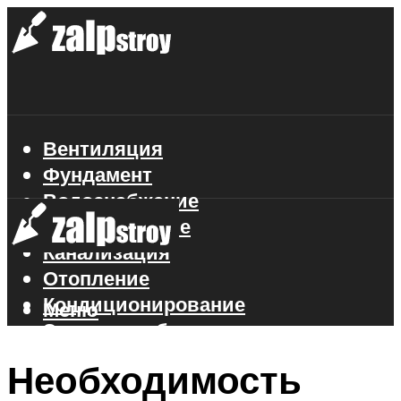
Вентиляция
Фундамент
Водоснабжение
Газоснабжение
Канализация
Отопление
Кондиционирование
Меню
Электроснабжение
Стройматериалы
Необходимость