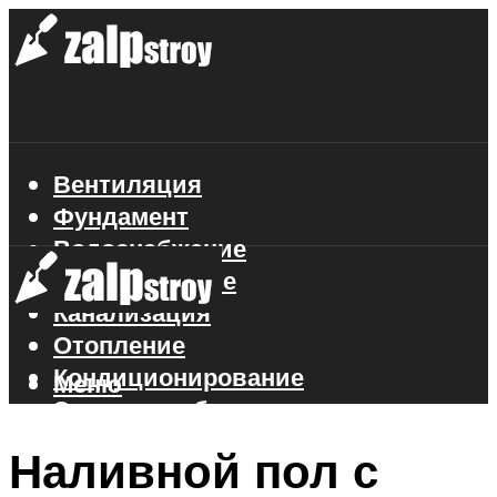
Вентиляция
Фундамент
Водоснабжение
Газоснабжение
Канализация
Отопление
Кондиционирование
Меню
Электроснабжение
Стройматериалы
Наливной пол с