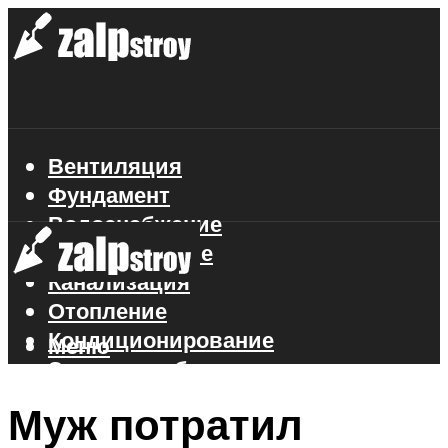
Вентиляция
Фундамент
Водоснабжение
Газоснабжение
Канализация
Отопление
Кондиционирование
Меню
Электроснабжение
Стройматериалы
Муж потратил