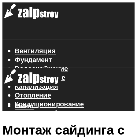
Вентиляция
Фундамент
Водоснабжение
Газоснабжение
Канализация
Отопление
Кондиционирование
Меню
Электроснабжение
Стройматериалы
Монтаж сайдинга с