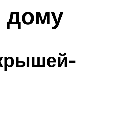
к дому
 крышей-