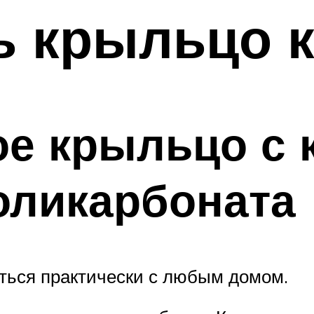
ь крыльцо 
ое крыльцо с
оликарбоната
аться практически с любым домом.