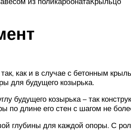
навесом из поликарбонатаКрыльцо
мент
ак, как и в случае с бетонным крыл
ры для будущего козырька.
глу будущего козырька – так констру
 по длине его стен с шагом не более
ой глубины для каждой опоры. С рол