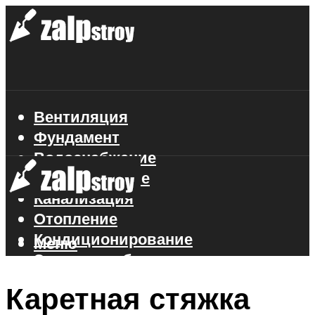
Вентиляция
Фундамент
Водоснабжение
Газоснабжение
Канализация
Отопление
Кондиционирование
Меню
Электроснабжение
Стройматериалы
Каретная стяжка