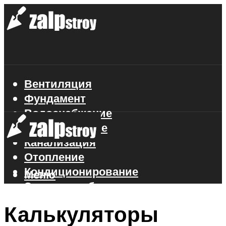
Вентиляция
Фундамент
Водоснабжение
Газоснабжение
Канализация
Отопление
Кондиционирование
Меню
Электроснабжение
Стройматериалы
Калькуляторы