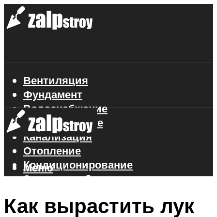
Вентиляция
Фундамент
Водоснабжение
Газоснабжение
Канализация
Отопление
Кондиционирование
Меню
Электроснабжение
Стройматериалы
Как вырастить лук