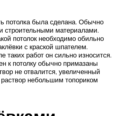
ть потолка была сделана. Обычно
ми строительными материалами.
акой потолок необходимо обильно
клёвки с краской шпателем.
 таких работ он сильно износится.
ен к потолку обычно примазаны
твор не отвалится, увеличенный
е раствор небольшим топориком