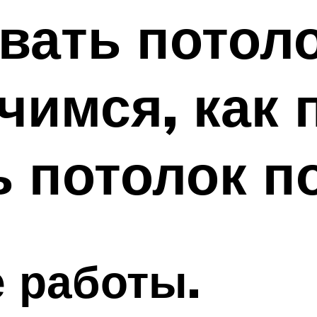
вать потол
учимся, как
 потолок п
 работы.