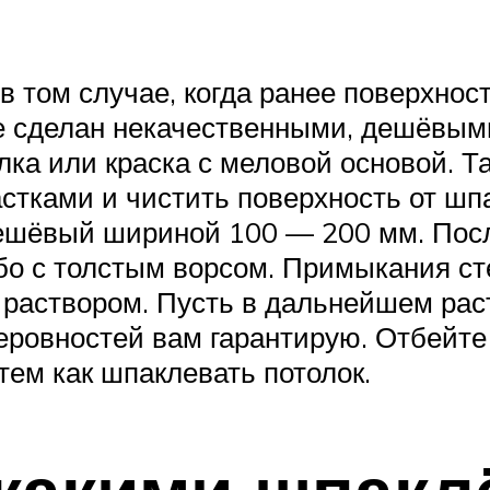
 том случае, когда ранее поверхнос
нее сделан некачественными, дешёвы
ка или краска с меловой основой. Т
тками и чистить поверхность от шпа
шёвый шириной 100 — 200 мм. После
о с толстым ворсом. Примыкания ст
раствором. Пусть в дальнейшем рас
еровностей вам гарантирую. Отбейт
тем как шпаклевать потолок.