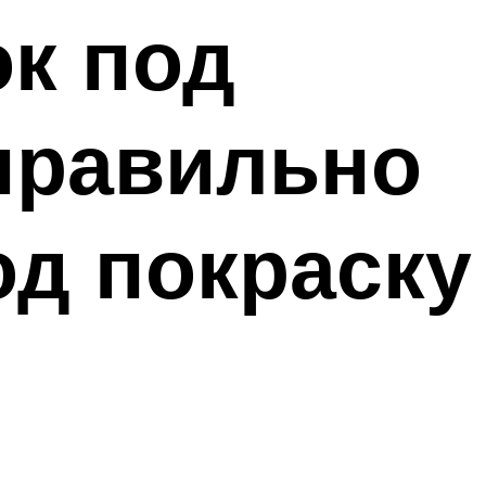
ок под
 правильно
од покраску