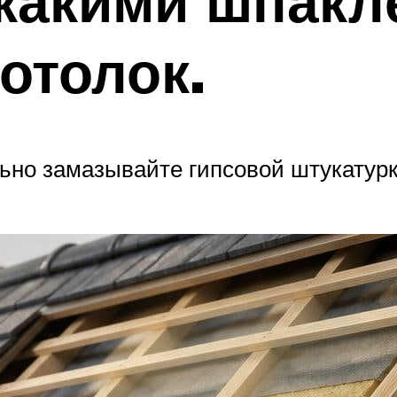
 какими шпак
отолок.
ьно замазывайте гипсовой штукатурк