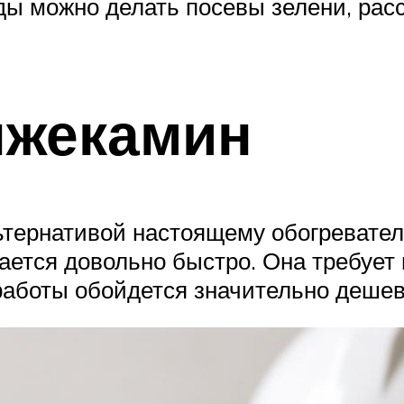
яды можно делать посевы зелени, рас
лжекамин
тернативой настоящему обогревателю
жается довольно быстро. Она требуе
 работы обойдется значительно дешев