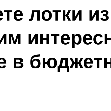
е лотки из
им интерес
е в бюджет