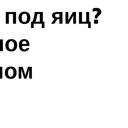
 под яиц?
ное
ном