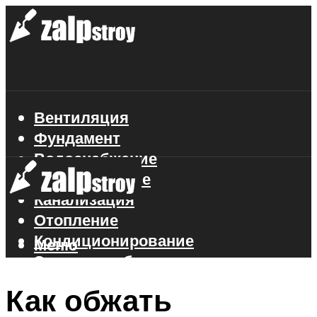
Вентиляция
Фундамент
Водоснабжение
Газоснабжение
Канализация
Отопление
Кондиционирование
Меню
Электроснабжение
Стройматериалы
Как обжать