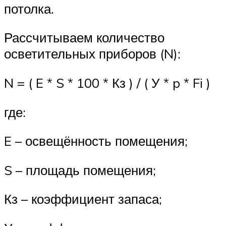
потолка.
Рассчитываем количество
осветительных приборов (N):
N = ( E * S * 100 * Кз ) / ( У * p * Fi )
где:
E – освещённость помещения;
S – площадь помещения;
Кз – коэффициент запаса;