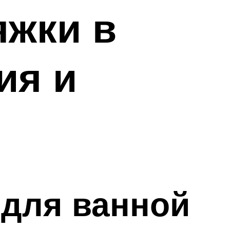
яжки в
ия и
 для ванной